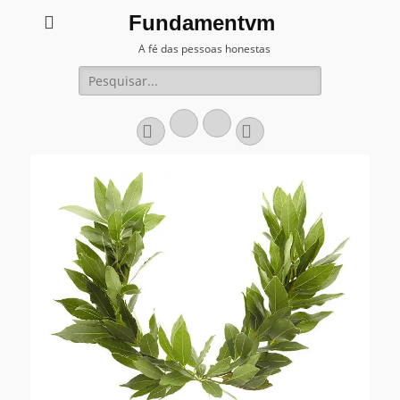
Fundamentvm
A fé das pessoas honestas
Pesquisar
por:
X
Email
Facebook
Instagram
Twitter